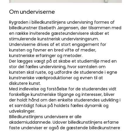
Om underviserne
Rygraden i billedkunstlinjens undervisning formes af
billedkunstner Elsebeth Jørgensen, der tilsammen med
en række inviterede gæsteundervisere skaber et
stimulerende kunstnerisk undervisningsrum.
Underviserne drives af et stort engagement for
kunsten og ​favner en bred vifte af medier,
kunstneriske erfaringer og metoder.
Der lægges vægt på at skabe et studiemiljø med en
stor del fælles undervisning, hvor samtalen om
kunsten skal ruste, og udfordre de studerende i egne
kunstneriske værkproduktioner og evnen til at
diskutere kunst.
Med indlevelse og forståelse for de studerendes vidt
forskellige kunstneriske tilgange og interesser, bliver
der holdt hånd om den enkelte studerendes udvikling i
et samtidigt fokus på holdets fælles dynamik og
udvekslinger.
Billedkunstlinjens undervisere er alle
akademiuddannede. Udover billedkunstlinjens erfarne
faste underviser er også de gæstende billedkunstnere