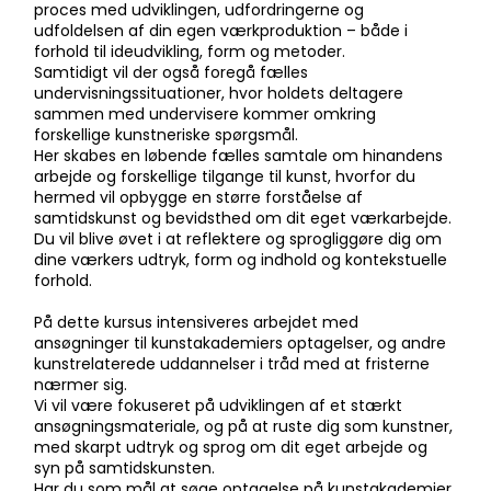
proces med udviklingen, udfordringerne og
udfoldelsen af din egen værkproduktion – både i
forhold til ideudvikling, form og metoder.
Samtidigt vil der også foregå fælles
undervisningssituationer, hvor holdets deltagere
sammen med undervisere kommer omkring
forskellige kunstneriske spørgsmål.
Her skabes en løbende fælles samtale om hinandens
arbejde og forskellige tilgange til kunst, hvorfor du
hermed vil opbygge en større forståelse af
samtidskunst og bevidsthed om dit eget værkarbejde.
Du vil blive øvet i at reflektere og sprogliggøre dig om
dine værkers udtryk, form og indhold og kontekstuelle
forhold.
På dette kursus intensiveres arbejdet med
ansøgninger til kunstakademiers optagelser, og andre
kunstrelaterede uddannelser i tråd med at fristerne
nærmer sig.
Vi vil være fokuseret på udviklingen af et stærkt
ansøgningsmateriale, og på at ruste dig som kunstner,
med skarpt udtryk og sprog om dit eget arbejde og
syn på samtidskunsten.
Har du som mål at søge optagelse på kunstakademier