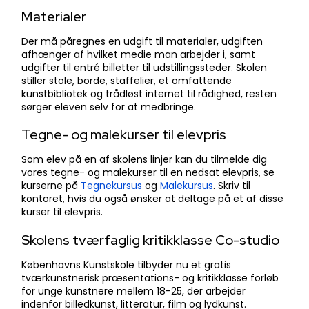
Materialer
Der må påregnes en udgift til materialer, udgiften
afhænger af hvilket medie man arbejder i, samt
udgifter til entré billetter til udstillingssteder. Skolen
stiller stole, borde, staffelier, et omfattende
kunstbibliotek og trådløst internet til rådighed, resten
sørger eleven selv for at medbringe.
Tegne- og malekurser til elevpris
Som elev på en af skolens linjer kan du tilmelde dig
vores tegne- og malekurser til en nedsat elevpris, se
kurserne på
Tegnekursus
og
Malekursus
. Skriv til
kontoret, hvis du også ønsker at deltage på et af disse
kurser til elevpris.
Skolens tværfaglig kritikklasse Co-studio
​Københavns Kunstskole ​tilbyder nu et gratis
tværkunstnerisk præsentations- og kritikklasse forløb
for unge kunstnere mellem 18-25, der arbejder
indenfor billedkunst, litteratur, film og lydkunst.