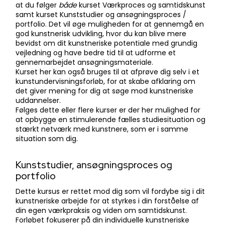
at du følger
både
kurset Værkproces og samtidskunst
samt kurset Kunststudier og ansøgningsproces /
portfolio. Det vil øge muligheden for at gennemgå en
god kunstnerisk udvikling, hvor du kan blive mere
bevidst om dit kunstneriske potentiale med grundig
vejledning og have bedre tid til at udforme et
gennemarbejdet ansøgningsmateriale.
Kurset her kan også bruges til at afprøve dig selv i et
kunstundervisningsforløb, for at skabe afklaring om
det giver mening for dig at søge mod kunstneriske
uddannelser.
Følges dette eller flere kurser er der her mulighed for
at opbygge en stimulerende fælles studiesituation og
stærkt netværk med kunstnere, som er i samme
situation som dig.
Kunststudier, ansøgningsproces og
portfolio
Dette kursus er rettet mod dig som vil fordybe sig i dit
kunstneriske arbejde for at styrkes i din forståelse af
din egen værkpraksis og viden om samtidskunst.
Forløbet fokuserer på din individuelle kunstneriske