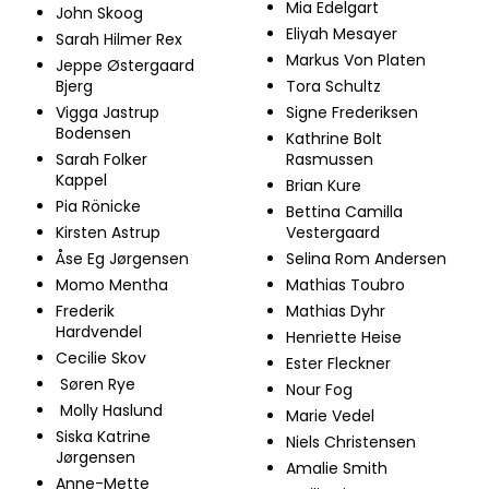
Mia Edelgart
John Skoog
Eliyah Mesayer
Sarah Hilmer Rex
Markus Von Platen
Jeppe Østergaard
Bjerg
Tora Schultz
Vigga Jastrup
Signe Frederiksen
Bodensen
Kathrine Bolt
Sarah Folker
Rasmussen
Kappel
Brian Kure
Pia Rönicke
Bettina Camilla
Kirsten Astrup
Vestergaard
Åse Eg Jørgensen
Selina Rom Andersen
Momo Mentha
Mathias Toubro
Frederik
Mathias Dyhr
Hardvendel
Henriette Heise
Cecilie Skov
Ester Fleckner
Søren Rye
Nour Fog
Molly Haslund
Marie Vedel
Siska Katrine
Niels Christensen
Jørgensen
Amalie Smith
Anne-Mette