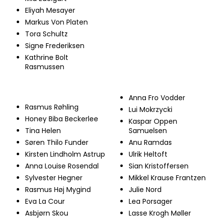
Eliyah Mesayer
Markus Von Platen
Tora Schultz
Signe Frederiksen
Kathrine Bolt
Rasmussen
Anna Fro Vodder
Rasmus Røhling
Lui Mokrzycki
Honey Biba Beckerlee
Kaspar Oppen
Tina Helen
Samuelsen
Søren Thilo Funder
Anu Ramdas
Kirsten Lindholm Astrup
Ulrik Heltoft
Anna Louise Rosendal
​Sian Kristoffersen
Sylvester Hegner
Mikkel Krause Frantzen
Rasmus Høj Mygind
Julie Nord
Eva La Cour
Lea Porsager
Asbjørn Skou
Lasse Krogh Møller