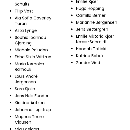
Emilie Kjær
Schultz
Hugo Hopping
Fillip Vest
Camilla Berner
Aia Sofia Coverley
Marianne Jørgensen
Turan
Jens Settergren
Asta Lynge
Emilie Viktoria Kjær
Sophia Ioannou
Næss-Schmidt
Gjerding
Hannah Toticki
Michala Paludan
Katrine Bobek
Ebbe Stub Wittrup
Zander Vind
Maria Nørholm
Ramouk
Louis André
Jørgensen
Sara Sjölin
Jens Hüls Funder
Kirstine Autzen
Johanne Løgstrup
Magnus Thorø
Clausen
Mia Edelgart