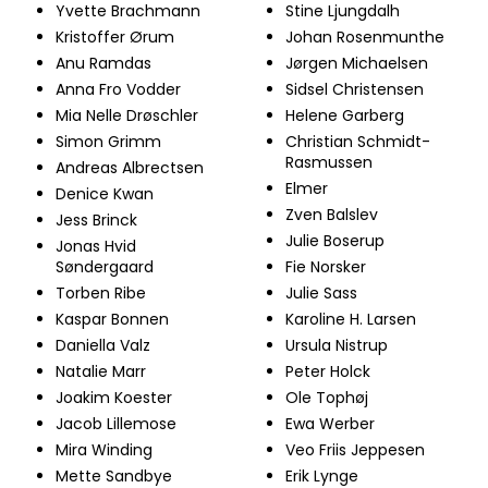
Yvette Brachmann
​Stine Ljungdalh
Kristoffer Ørum
Johan Rosenmunthe
Anu Ramdas
Jørgen Michaelsen
Anna Fro Vodder
Sidsel Christensen
Mia Nelle Drøschler
Helene Garberg
Simon Grimm
Christian Schmidt-
Rasmussen
Andreas Albrectsen
Elmer
​Denice Kwan
Zven Balslev
Jess Brinck
Julie Boserup
Jonas Hvid
Søndergaard
Fie Norsker
Torben Ribe
Julie Sass
Kaspar Bonnen
Karoline H. Larsen
Daniella Valz
Ursula Nistrup
Natalie Marr
Peter Holck
Joakim Koester
Ole Tophøj
Jacob Lillemose
Ewa Werber
Mira Winding
Veo Friis Jeppesen
Mette Sandbye
Erik Lynge