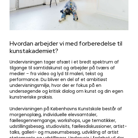
Hvordan arbejder vi med forberedelse til
kunstakademiet?
​Undervisningen tager afsæt i et bredt spektrum af
tilgange til samtidskunst og arbejder på tværs af
medier – fra video og lyd til maleri, tekst og
performance. Du bliver en del af et ambitiøst
undervisningsmiljø, hvor der er fokus på en
undersøgende og kritisk dialog om kunst og din egen
kunstneriske praksis.
Undervisningen på Københavns Kunstskole består af ​​
morgenoplæg, individuelle elevsamtaler,
fællesgennemgange, workshops, uge tematikker,
udstillingsbesøg, studiovisits, fællesdiskussioner, artist-
talks, galleri- og museumsbesøg, udvikling af artist
statements og udstillinger. Undervejs i forløbet vil der