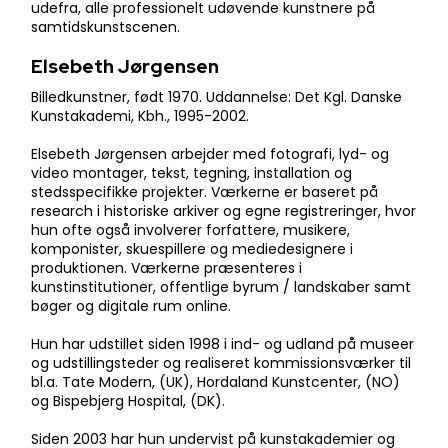
udefra, alle professionelt udøvende kunstnere på
samtidskunstscenen.
Elsebeth Jørgensen
​Billedkunstner, født 1970. Uddannelse: Det Kgl. Danske
Kunstakademi, Kbh., 1995-2002.
Elsebeth Jørgensen arbejder med fotografi, lyd- og
video montager, tekst, tegning, installation og
stedsspecifikke projekter. Værkerne er baseret på
research i historiske arkiver og egne registreringer, hvor
hun ofte også involverer forfattere, musikere,
komponister, skuespillere og mediedesignere i
produktionen. Værkerne præsenteres i
kunstinstitutioner, offentlige byrum / landskaber samt
bøger og digitale rum online.
Hun har udstillet siden 1998 i ind- og udland på museer
og udstillingsteder og realiseret kommissionsværker til
bl.a. Tate Modern, (UK), Hordaland Kunstcenter, (NO)
og Bispebjerg Hospital, (DK).
Siden 2003 har hun undervist på kunstakademier og