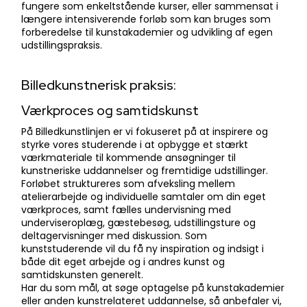
fungere som enkeltstående kurser, eller sammensat i
længere intensiverende forløb som kan bruges som
forberedelse til kunstakademier og udvikling af egen
udstillingspraksis.
Billedkunstnerisk praksis:
Værkproces og samtidskunst
På Billedkunstlinjen er vi fokuseret på at inspirere og
styrke vores studerende i at opbygge et stærkt
værkmateriale til kommende ansøgninger til
kunstneriske uddannelser og fremtidige udstillinger.
Forløbet struktureres som afveksling mellem
atelierarbejde og individuelle samtaler om din eget
værkproces, samt fælles undervisning med
underviseroplæg, gæstebesøg, udstillingsture og
deltagervisninger med diskussion. Som
kunststuderende vil du få ny inspiration og indsigt i
både dit eget arbejde og i andres kunst og
samtidskunsten generelt.
Har du som mål, at søge optagelse på kunstakademier
eller anden kunstrelateret uddannelse, så anbefaler vi,