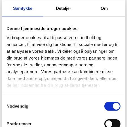
Billedkunstnerisk praksis:
Samtykke
Detaljer
Om
Selvstændig værkproduktion og feedback
​​Dette kursus er for dig, der ønsker at fortsætte
Denne hjemmeside bruger cookies
udviklingen af din egen kunstpraksis og vedholde din
kunstneriske energi og indsats, nu måske efter
Vi bruger cookies til at tilpasse vores indhold og
afleverede ansøgninger til kunstneriske uddannelser.
annoncer, til at vise dig funktioner til sociale medier og til
Måske vil du arbejde med værkproduktion mod
at analysere vores trafik. Vi deler også oplysninger om
udstillinger.
din brug af vores hjemmeside med vores partnere inden
Undervisningen tager afsæt i holddeltagernes
individuelle praksis og veksler mellem oplæg, fælles
for sociale medier, annonceringspartnere og
visninger og værkgennemgange, samt individuelle
analysepartnere. Vores partnere kan kombinere disse
samtaler med underviser. Der er fokus på at styrke dig
data med andre oplysninger, du har givet dem, eller som
i dine kunstneriske valg, skærpe dit blik på egne værker
de har indsamlet fra din brug af deres tjenester.
og udvikle et mere selvstændigt sprog og ståsted i din
praksis.
Kurset giver dig mulighed for at arbejde videre med
Samtykkevalg
tidligere eller nye ideer og værk-materiale, også i
Nødvendig
forhold til eventuelle sene ansøgninger og
optagelsessamtaler. Det er især møntet på at støtte
dig i at
vedholde
din kunstneriske praksis, men også i
fortsat eksperimentering og dialog.
Præferencer