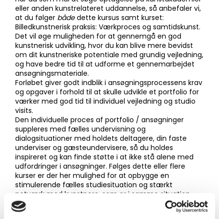
eller anden kunstrelateret uddannelse, så anbefaler vi,
at du følger
både
dette kursus samt kurset:
Billedkunstnerisk praksis: Værkproces og samtidskunst.
Det vil øge muligheden for at gennemgå en god
kunstnerisk udvikling, hvor du kan blive mere bevidst
om dit kunstneriske potentiale med grundig vejledning,
og have bedre tid til at udforme et gennemarbejdet
ansøgningsmateriale.
Forløbet giver godt indblik i ansøgningsprocessens krav
og opgaver i forhold til at skulle udvikle et portfolio for
værker med god tid til individuel vejledning og studio
visits.
Den individuelle proces af portfolio / ansøgninger
suppleres med fælles undervisning og
dialogsituationer med holdets deltagere, din faste
underviser og gæsteundervisere, så du holdes
inspireret og kan finde støtte i at ikke stå alene med
udfordringer i ansøgninger. Følges dette eller flere
kurser er der her mulighed for at opbygge en
stimulerende fælles studiesituation og stærkt
netværk med kunstnere, som er i samme situation
som dig.