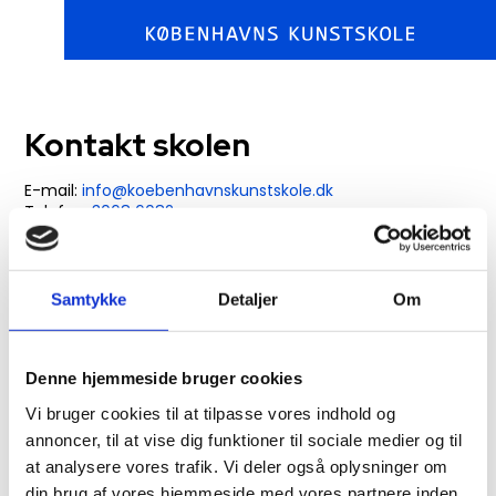
Kontakt skolen
​​​E-mail:
info@koebenhavnskunstskole.dk
Telefon:
3068 6082
Kontorets adresse: Nørre Søgade 43, 1370 København K
Åbnings- og besøgstider
Samtykke
Detaljer
Om
Telefonen og kontoret er åbent mandag, onsdag og
fredag 9.30 – 15.00.
Denne hjemmeside bruger cookies
Interesserede er mere end velkomne til at besøge skolen.
Kontakt skolen på telefon eller send en e-mail for at
Vi bruger cookies til at tilpasse vores indhold og
aftale en tid.
annoncer, til at vise dig funktioner til sociale medier og til
Bemærk nogle kurser foregår på Nørre Søgade 43, 1370
Kbh. K, og andre kurser foregår på Prøvestensbroen 3A,
at analysere vores trafik. Vi deler også oplysninger om
stuen. 2300 Kbh. S
din brug af vores hjemmeside med vores partnere inden