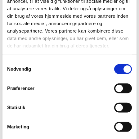
annoncer, til at vise dig funktioner til sociale medier og til
at analysere vores trafik. Vi deler også oplysninger om
Arkitektu​r og Møbeldesign​
din brug af vores hjemmeside med vores partnere inden
for sociale medier, annonceringspartnere og
Forberedelse til design- og arkitektskolen
analysepartnere. Vores partnere kan kombinere disse
data med andre oplysninger, du har givet dem, eller som
de har indsamlet fra din brug af deres tjenester.
Illustration og visuel fortælling
Samtykkevalg
Nødvendig
Du bliver introduceret bredt til arbejdet som ”tegner og
fortæller”
Præferencer
Statistik
Mentor & manus
Individuelle mentorforløb og professionel
Marketing
manuskriptlæsning