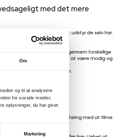
hovedsageligt med det mere
r, så eleverne arbejder med det udstyr de selv har.
forløb. Det vil sige at eleven gennem forskellige
g vi opfordrer den enkelt elev til at være modig og
Om
deler deres personlige metoder.
 medier og til at analysere
nden for sociale medier,
e oplysninger, du har givet
det er ikke nødvendigt at have erfaring med at filme
med.
Marketing
or ikke større produktioner eller lign. i løbet af