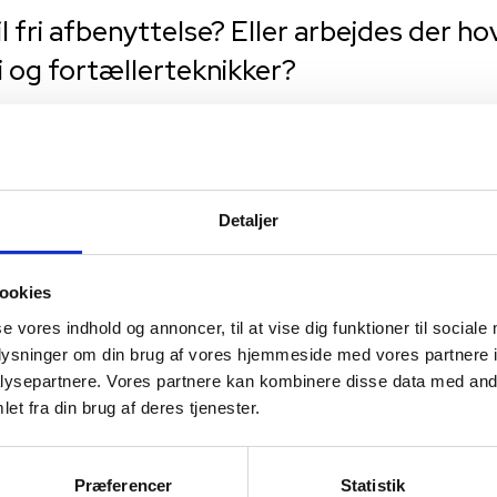
il fri afbenyttelse? Eller arbejdes der 
 og fortællerteknikker?
e sprog hos den enkelte elev. Kunstskolen har ikke kameraudsty
 mobiltelefon.
ier angående fortællemetode. Men primært er det et praktisk 
r sin egen fortællestil at kende. Det er kreativt, og legende o
Detaljer
be fortællinger uden at være personlige.
mskabere såsom fotografer og instruktører også på besøg og 
ookies
se vores indhold og annoncer, til at vise dig funktioner til sociale
oplysninger om din brug af vores hjemmeside med vores partnere i
teknik etc. for at gå på linjen?
ysepartnere. Vores partnere kan kombinere disse data med andr
et fra din brug af deres tjenester.
arbejder med skitser og øvelser både på skrift og på film, og 
ende medie min. en iPhone eller ipad/tablet der kan filmes 
Præferencer
Statistik
vikle den enkelte elevs filmsprog og udtryk, og producerer derf