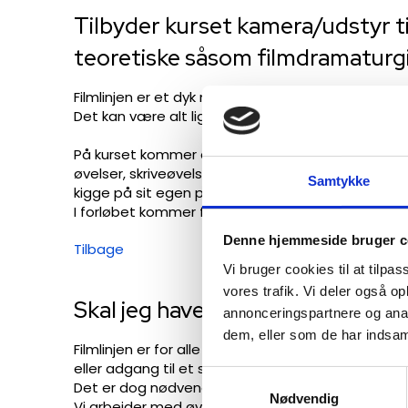
​Tilbyder kurset kamera/udstyr t
teoretiske såsom filmdramaturgi
​Filmlinjen er et dyk ned i det personlige visuell
Det kan være alt lige fra gode filmkameraer til en
På kurset kommer du til at møde forskellige teor
øvelser, skriveøvelser, filmiske opgaver etc. lære
Samtykke
kigge på sit egen personlige stof. Vi kan ikke ska
I forløbet kommer forskellige praktiserende fil
Denne hjemmeside bruger c
Tilbage​
Vi bruger cookies til at tilpas
vores trafik. Vi deler også 
Skal jeg have erfaring med kamera
annonceringspartnere og anal
dem, eller som de har indsaml
Filmlinjen er for alle uanset teknisk erfaring. Vi 
eller adgang til et specifikt kamera.
Samtykkevalg
Det er dog nødvendigt at have adgang til et film
Nødvendig
Vi arbejder med øvelser, noter og skitser for at ud