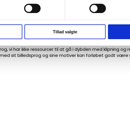
Tillad valgte
 noget, som filmlinjen på Københavns Kuns
rog, vi har ikke ressourcer til at gå i dybden med klipning og 
de med sit billedsprog og sine motiver kan forløbet godt være