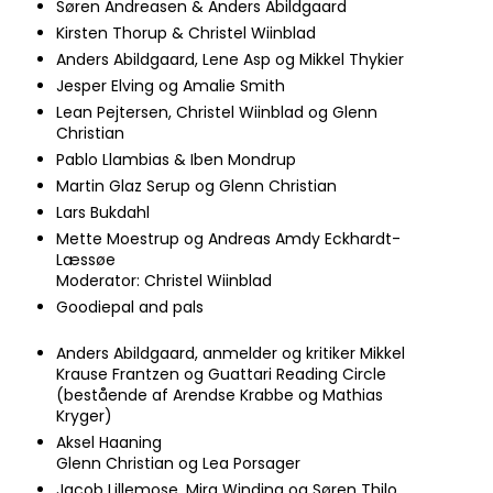
Søren Andreasen & Anders Abildgaard
Kirsten Thorup & Christel Wiinblad
Anders Abildgaard, Lene Asp og Mikkel Thykier
Jesper Elving og Amalie Smith
Lean Pejtersen, Christel Wiinblad og Glenn
Christian
Pablo Llambias & Iben Mondrup
Martin Glaz Serup og Glenn Christian
Lars Bukdahl​​
Mette Moestrup og Andreas Amdy Eckhardt-
Læssøe
​​Moderator: Christel Wiinblad
Goodiepal and pals​
Anders Abildgaard, anmelder og kritiker Mikkel
Krause Frantzen og Guattari Reading Circle
(bestående af Arendse Krabbe og Mathias
Kryger)​
Aksel Haaning​
Glenn Christian og Lea Porsager​
Jacob Lillemose, Mira Winding og Søren Thilo