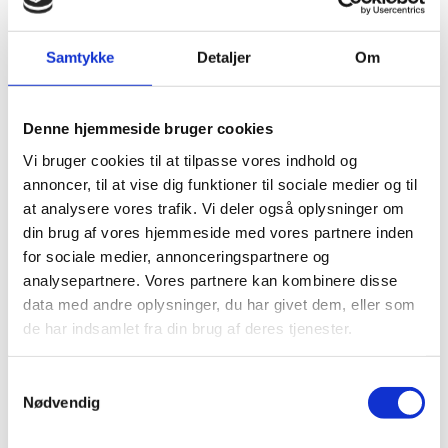
Anders Abildgaard
Basim Alansar
Glenn Christian
Samtykke
Detaljer
Om
Lars Frost
Kasper Nørgaard Thomsen
Denne hjemmeside bruger cookies
​Josefine Klougart
Vi bruger cookies til at tilpasse vores indhold og
Nicolaj Stochholm
annoncer, til at vise dig funktioner til sociale medier og til
Chresten Forsom
at analysere vores trafik. Vi deler også oplysninger om
Peter Laugesen
din brug af vores hjemmeside med vores partnere inden
Pablo Llambias
for sociale medier, annonceringspartnere og
​Christina Hesselholdt
analysepartnere. Vores partnere kan kombinere disse
Christel Wiinblad
data med andre oplysninger, du har givet dem, eller som
​Niels Frank​
de har indsamlet fra din brug af deres tjenester.
Marianne Larsen
Kristina Nya Glaffey
Lone Aburas
Samtykkevalg
Hans Otto Jørgensen
Nødvendig
Julie Steen-Knudsen