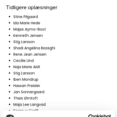
Tidligere oplæsninger​​
​Stine Pilgaard
Ida Marie Hede
Majse Aymo-Boot
Kenneth Jensen
Stig Larsson
Shadi Angelina Bazeghi
Rene Jean Jensen
Cecilie Lind
Naja Marie Aidt
Stig Larsson
Iben Mondrup
Hassan Preisler
Jan Sonnergaard
​Theis Ørntoft​​
Maja Lee Langvad
Rasmus Graff