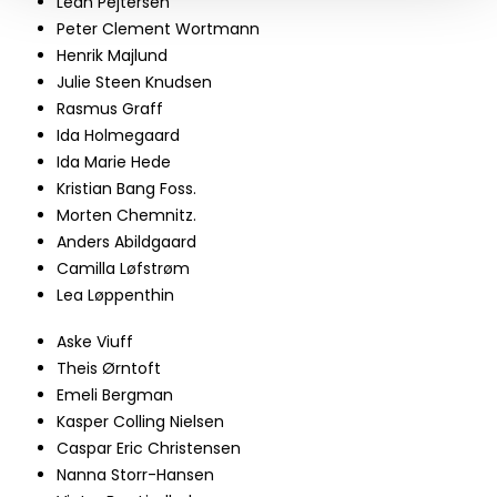
Lean Pejtersen
Peter Clement Wortmann
Henrik Majlund
Julie Steen Knudsen
Rasmus Graff
Ida Holmegaard
Ida Marie Hede
Kristian Bang Foss.
Morten Chemnitz.
Anders Abildgaard
Camilla Løfstrøm
Lea Løppenthin
Aske Viuff
Theis Ørntoft
Emeli Bergman
Kasper Colling Nielsen
Caspar Eric Christensen​​
Nanna Storr-Hansen