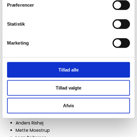
Peter Clement Woetmann
Præferencer
Pia Juul
Olga Ravn
Bjørn Rasmussen
Statistik
Peder Frederik Jensen
Jeppe Brixvold
Marketing
Line Knutzon
Lone Hørslev​​
Tillad alle
​Gæstelærere på skrivelinjen​
Tillad valgte
Pernille Abd-el Dayem
Ulrikke Bak
Afvis
Kristian Byskov
Sissel Bjergfjord
Anders Rishøj
Mette Moestrup