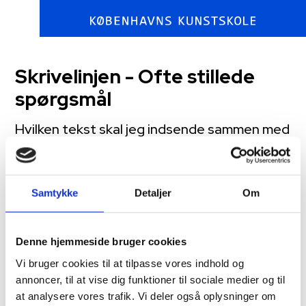
Skrivelinjen - Ofte stillede
spørgsmål
Hvilken tekst skal jeg indsende sammen med
min ansøgning til skrivelinjen?
Teksten, der skal afleveres sammen med en ansøgning
til skrivelinjen, skal være et eksempel på ens eget arbejde
Samtykke
Detaljer
Om
med tekst. Det kan være
2-3 siders ny eller gammel
tekst – alt fra digte, lyrik, poesi til uddrag af noveller eller
roman. Teksten bliver ikke brugt til at vurdere seriøsiteten
af en ansøgning eller en ansøgers talent, men er
Denne hjemmeside bruger cookies
udelukkende en hjælp til at danne et billede af et samlet
hold og hvilke former for tekst, de studerende arbejder
Vi bruger cookies til at tilpasse vores indhold og
eller har arbejdet med.​ Det behøver ikke at bestå af
annoncer, til at vise dig funktioner til sociale medier og til
færdige tekster, men gerne et uddrag af forskellige
at analysere vores trafik. Vi deler også oplysninger om
tekster.