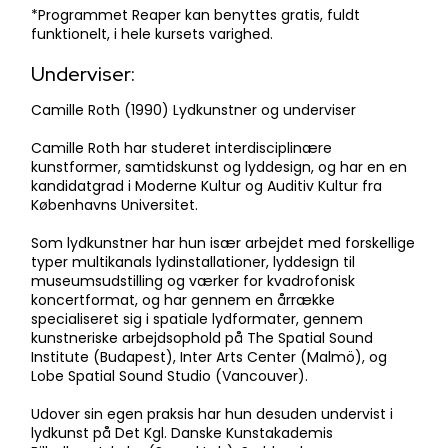
​*Programmet Reaper kan benyttes gratis, fuldt
funktionelt, i hele kursets varighed.​
Underviser:
Camille Roth (1990) Lydkunstner og underviser
Camille Roth har studeret interdisciplinære
kunstformer, samtidskunst og lyddesign, og har en en
kandidatgrad i Moderne Kultur og Auditiv Kultur fra
Københavns Universitet.
Som lydkunstner har hun især arbejdet med forskellige
typer multikanals lydinstallationer, lyddesign til
museumsudstilling og værker for kvadrofonisk
koncertformat, og har gennem en årrække
specialiseret sig i spatiale lydformater, gennem
kunstneriske arbejdsophold på The Spatial Sound
Institute (Budapest), Inter Arts Center (Malmö), og
Lobe Spatial Sound Studio (Vancouver).
Udover sin egen praksis har hun desuden undervist i
lydkunst på Det Kgl. Danske Kunstakademis