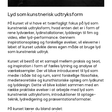
​Lyd som kunstnerisk udtryksform
​På kurset vil vi have et tværfagligt fokus på lyd som
kunstnerisk udtryksform, hvad enten det er i form af
rene lydværker, lydinstallationer, lyddesign til fim og
video, eller lyd-performance. Gennem
inspirationsoplæg og forskellige øvelser, vil eleverne i
løbet af kurset udvikle deres egen måde at bruge lyd
som kunstnerisk udtryk.
Kurset vil bestå at et samspil mellem praksis og teori,
og inspiration i form af fælles lytning og analyse af
værkeksempler. Der vil blive introduceret til lyd som
medie i både tid og rum, samt forskellige filosofiske,
medieteoretiske og kunsthistoriske oplæg om lydkunst
og lyddesign. Dette vil blive koblet sammen med en
række praktiske øvelser i at arbejde med lyd som
kunstnerisk udtryksform, introduktioner til optage-
teknik, lydredigering og præsentationsformater.
På kurset lærer du bland andet: