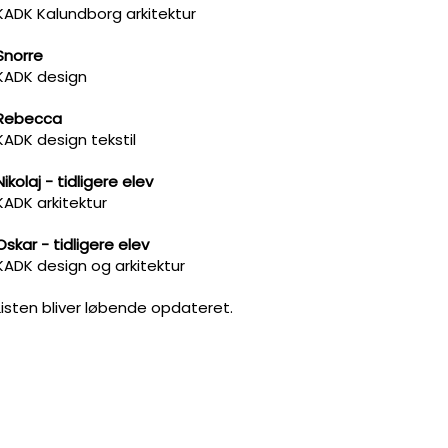
KADK Kalundborg arkitektur
Snorre
KADK design
Rebecca
KADK design tekstil
Nikolaj - tidligere elev
KADK arkitektur
Oskar - tidligere elev
KADK design og arkitektur
​​Listen bliver løbende opdateret.​