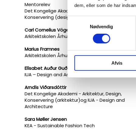
Mentorelev
dem, eller som de har indsaml
Det Kongelige Akademi - Arkitektur, Design,
Konservering (design)
Samtykkevalg
Nødvendig
Carl Cornelius Vöge
Arkitektskolen Århus
Marius Framnes
Arkitektskolen Århus
Afvis
Elísabet Auður Guðnadóttir
IUA – Design and Architecture
Arndís Viðarsdóttir
Det Kongelige Akademi - Arkitektur, Design,
Konservering (arkitektur)og IUA - Design and
Architecture
Sara Møller Jensen
KEA​ - Sustainable Fashion Tech