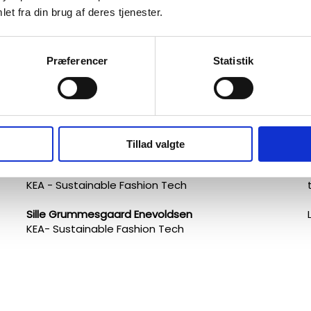
Designskolen Kolding - Beklædningsdesign
et fra din brug af deres tjenester.
Emilie Bang Thomsen Heebøll
Designskolen Kolding -Beklædningsdesign
Præferencer
Statistik
Sif Jonsson
Designskolen Kolding - Beklædningsdesign
Mikala Gry Ranmar​
Magretheskolen
Tillad valgte
Cecilie Petersen
KEA - Sustainable Fashion Tech
Sille Grummesgaard Enevoldsen
KEA- Sustainable Fashion Tech