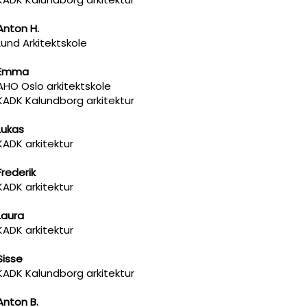
Anton H.
Lund Arkitektskole
Emma
AHO Oslo arkitektskole
KADK Kalundborg arkitektur
Lukas
KADK arkitektur
Frederik
KADK arkitektur
Laura
KADK arkitektur
Sisse
KADK Kalundborg arkitektur
Anton B.