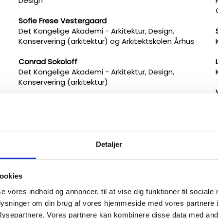
Design
Sofie Frese Vestergaard
Det Kongelige Akademi - Arkitektur, Design,
Konservering (arkitektur) og Arkitektskolen Århus
Conrad Sokoloff
Det Kongelige Akademi - Arkitektur, Design,
Konservering (arkitektur)
Astor Herrlin Jensen
Det Kongelige Akademi - Arkitektur, Design,
Konservering (arkitektur)
Ina Xu Djurhuus
Detaljer
Det Kongelige Akademi - Arkitektur, Design,
Konservering (landskabsarkitektur) Kalundborg
ookies
Oscar Hobbis
se vores indhold og annoncer, til at vise dig funktioner til sociale
Central Saint Martins​
oplysninger om din brug af vores hjemmeside med vores partnere i
Mathilde Molter Duriaud
ysepartnere. Vores partnere kan kombinere disse data med andr