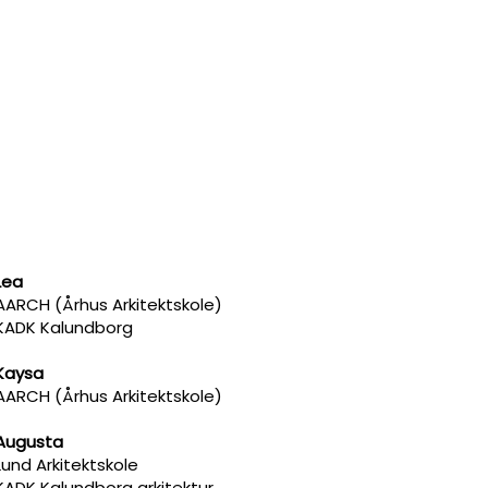
Lea
AARCH (Århus Arkitektskole)
KADK Kalundborg
Kaysa
AARCH (Århus Arkitektskole)
Augusta
Lund Arkitektskole
KADK Kalundborg arkitektur