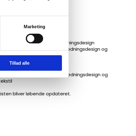
KEA- Sustainable Fashion Tech
Barbara Havsteen Hede
KEA- Sustainable Fashion Tech
Marketing
Kjartan Oftedal Nilsen
Designskolen Kolding - Beklædningsdesign
Det Kongelige Akademi - Beklædningsdesign og
tekstil
Tillad alle
Rebekka Busck
Det Kongelige Akademi - beklædningsdesign og
tekstil
​Listen bliver løbende opdateret.​