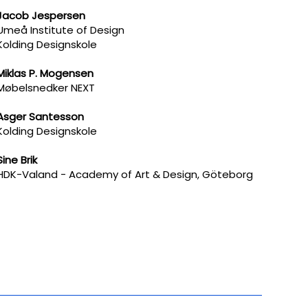
Jacob Jespersen
Umeå Institute of Design
Kolding Designskole​
Miklas P. Mogensen
Møbelsnedker NEXT
Asger Santesson
Kolding Designskole
Sine Brik
HDK-Valand - Academy of Art & Design, Göteborg