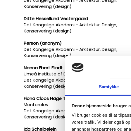
Det Kongelige Akademi - Arkitektur, Design,
Konservering (design)
Ditte Hessellund Vestergaard
Det Kongelige Akademi - Arkitektur, Design,
Konservering (design)
Person (anonym)
Det Kongelige Akademi - Arkitektur, Design,
Konservering (design)
Nanna Ebert Flindt
Umeå Institute of Design og
Det Kongelige Akademi - Arkitektur, Design,
Konservering (design)
Samtykke
Fiona Cloos Hage Thomsen
Mentorelev
Denne hjemmeside bruger c
Det Kongelige Akademi - Arkitektur, Design,
Vi bruger cookies til at tilpas
Konservering (design)
vores trafik. Vi deler også 
Ida
Scheibelein
annonceringspartnere og anal