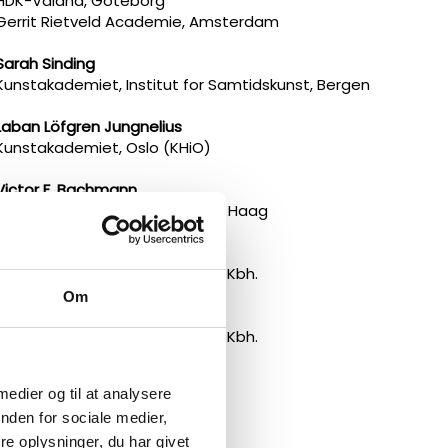
HDK-Valand, Göteborg
Gerrit Rietveld Academie, Amsterdam
Sarah Sinding
Kunstakademiet, Institut for Samtidskunst, Bergen
Laban Löfgren Jungnelius
Kunstakademiet, Oslo (KHiO)
Victor F. Bachmann
The Royal Academy of Art, The Haag
Io Rosendal
Det Kgl. Danske Kunstakademi, Kbh.
Om
Malene R. Vestergaard
Det Kgl. Danske Kunstakademi, Kbh.
Sofia Lever
 medier og til at analysere
KEA- Sustainable Fashion Tech
nden for sociale medier,
Liva Haarup Løschenkohl
e oplysninger, du har givet